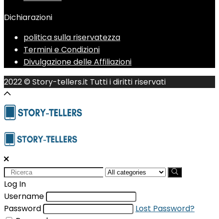
Dichiarazioni
politica sulla riservatezza
Termini e Condizioni
Divulgazione delle Affiliazioni
2022 © Story-tellers.it Tutti i diritti riservati
Search
for:
Log In
Username
Password
Lost Password?