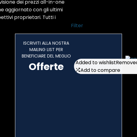
isione dei prezzi all-in-one
‎Dimmerabile
ne aggiornato con gli ultimi
ttivi proprietari. Tutti i
Filter
Showing all 2 results
ISCRIVITI ALLA NOSTRA
MAILING LIST PER
BENEFICIARE DEL MEGLIO
Added to wishlist
Added to wishlist
Removed 
Removed 
Offerte
Add to compare
Add to compare