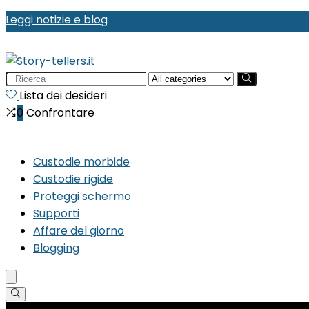
Leggi notizie e blog
Search
for:
Lista dei desideri
0
Confrontare
Custodie morbide
Custodie rigide
Proteggi schermo
Supporti
Affare del giorno
Blogging