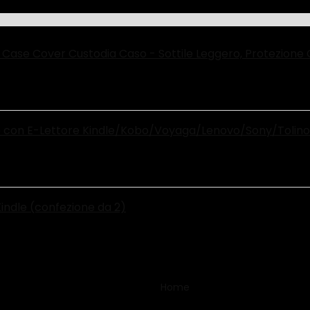
D Case Cover Custodia Caso - Sottile Leggero, Protezion
on E-Lettore Kindle/Kobo/Voyaga/Lenovo/Sony/Tolino da 6",
Kindle (confezione da 2)
Home
Product Funzioni spec