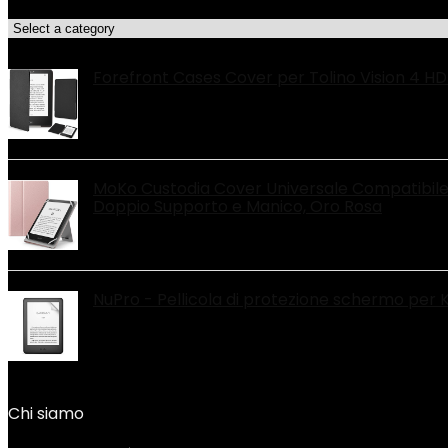
Categorie di Prodotto
Le migliori offerte!
Forefront Cases Cover per Tolino Vision 4 H
MoKo Custodia Cover Universale Compatibile c
Doppio Supporto e Manico, Oro Rosa
NuPro - Pellicola di protezione schermo per 
Chi siamo