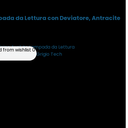
ada da Lettura con Deviatore, Antracite
from wishlist
from wishlist
0
0