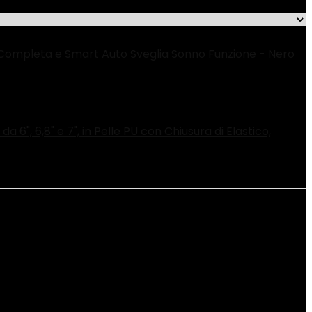
e Completa e Smart Auto Sveglia Sonno Funzione - Nero
 6,8" e 7", in Pelle PU con Chiusura di Elastico,
iali
‎Dimmerabile