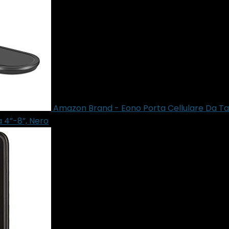
Amazon Brand - Eono Porta Cellulare Da Tav
a 4”-8”, Nero