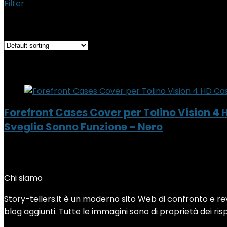
Filter
Showing the single result
Added to wishlist
Removed from wishlist
0
Add to compare
Forefront Cases Cover per Tolino Vision 4
Sveglia Sonno Funzione – Nero
Added to wishlist
Removed from wishlist
0
Add to compare
Chi siamo
Story-tellers.it è un moderno sito Web di confronto e revi
blog aggiunti. Tutte le immagini sono di proprietà dei rispe