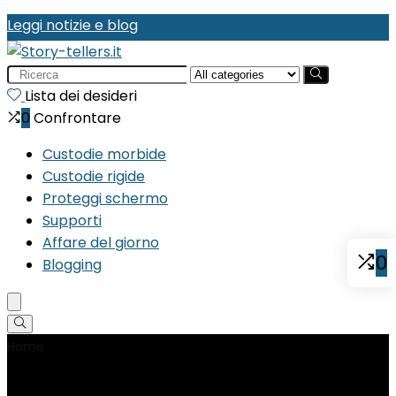
Leggi notizie e blog
Search
for:
Lista dei desideri
0
Confrontare
Custodie morbide
Custodie rigide
Proteggi schermo
Supporti
Affare del giorno
0
Blogging
Home
Product Dimensioni del collo
‎17.8 x 10.5 x 0.07
cm; 14.2 grammi